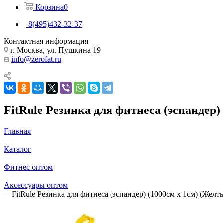
Корзина
0
8(495)432-32-37
Контактная информация
г. Москва, ул. Пушкина 19
info@zerofat.ru
FitRule Резинка для фитнеса (эспандер)
Главная
—
Каталог
—
Фитнес оптом
—
Аксессуары оптом
—
FitRule Резинка для фитнеса (эспандер) (1000см х 1см) (Желт