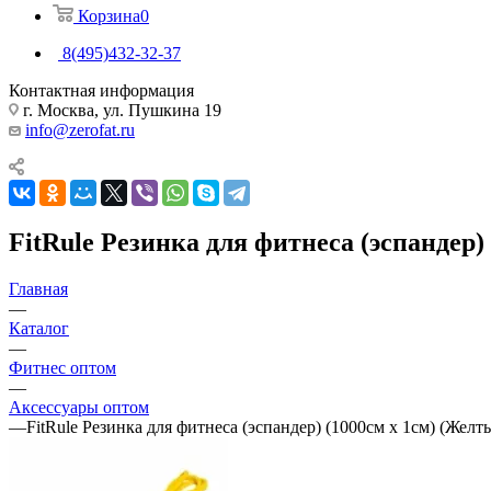
Корзина
0
8(495)432-32-37
Контактная информация
г. Москва, ул. Пушкина 19
info@zerofat.ru
FitRule Резинка для фитнеса (эспандер)
Главная
—
Каталог
—
Фитнес оптом
—
Аксессуары оптом
—
FitRule Резинка для фитнеса (эспандер) (1000см х 1см) (Желт