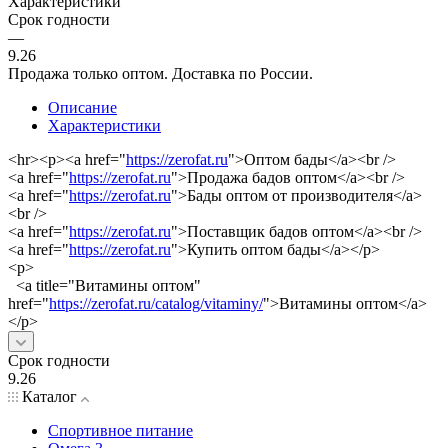
Характеристики
Срок годности
—
9.26
Продажа только оптом. Доставка по России.
Описание
Характеристики
<hr><p><a href="
https://zerofat.ru
">Оптом бады</a><br />
<a href="
https://zerofat.ru
">Продажа бадов оптом</a><br />
<a href="
https://zerofat.ru
">Бады оптом от производителя</a>
<br />
<a href="
https://zerofat.ru
">Поставщик бадов оптом</a><br />
<a href="
https://zerofat.ru
">Купить оптом бады</a></p>
<p>
<a title="Витамины оптом"
href="
https://zerofat.ru/catalog/vitaminy/
">Витамины оптом</a>
</p>
Срок годности
9.26
Каталог
Спортивное питание