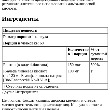
результате длительного использования альфа-липоевой
кислоты.
Ингредиенты
Пищевая ценность
Размер порции:
1 капсула
Порций в упаковке:
60
Количество
% от
в 1 порции
суточной
нормы
Биотин (в виде d-биотина)
150 мкг
500%
R-альфа липоевая кислота
100 мг
†
(из 125 мг R-альфа липоата натрия
[Bio-Enhanced
Na-RALA])
®
† Суточная норма не определена.
Другие Ингредиенты
Целлюлоза, фосфат кальция, диоксид кремния и стеарат
магния (растительного происхождения). Капсула состоит из
гидроксипропилметилцеллюлозы.