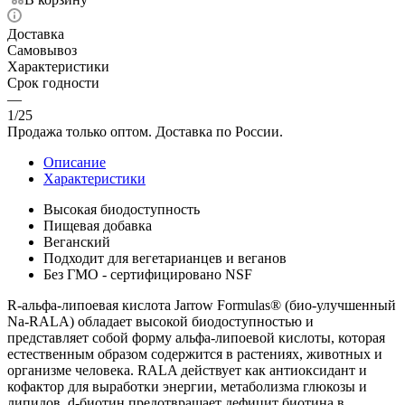
Доставка
Самовывоз
Характеристики
Срок годности
—
1/25
Продажа только оптом. Доставка по России.
Описание
Характеристики
Высокая биодоступность
Пищевая добавка
Веганский
Подходит для вегетарианцев и веганов
Без ГМО - сертифицировано NSF
R-альфа-липоевая кислота Jarrow Formulas® (био-улучшенный
Na-RALA) обладает высокой биодоступностью и
представляет собой форму альфа-липоевой кислоты, которая
естественным образом содержится в растениях, животных и
организме человека. RALA действует как антиоксидант и
кофактор для выработки энергии, метаболизма глюкозы и
липидов. d-биотин предотвращает дефицит биотина в