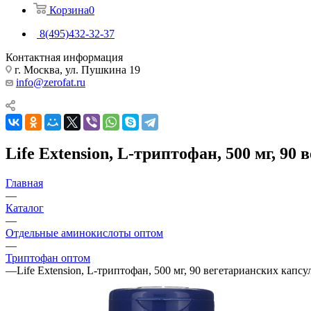
Корзина
0
8(495)432-32-37
Контактная информация
г. Москва, ул. Пушкина 19
info@zerofat.ru
Life Extension, L-триптофан, 500 мг, 90
Главная
—
Каталог
—
Отдельные аминокислоты оптом
—
Триптофан оптом
—
Life Extension, L-триптофан, 500 мг, 90 вегетарианских капсу