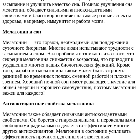
засыпание и улучшить качество сна. Помимо улучшения сна
мелатонин обладает сильными антиоксидантными
свойствами и благотворно влияет на самые разные аспекты
здоровья, например, иммунитет и работа мозга.
Мелатонин и сон
Мелатонин ― это гормон, необходимый для поддержания
суточного биоритма. Многие люди испытывают трудности с
засыпанием и сном. Эти проблемы возникают из-за того, что
секреция мелатонина снижается с возрастом, что приводит к
ухудшению многих наших биологических функций. Кроме
того, выработка мелатонина также может быть затронута
разницей во временных поясах, сменной работой и плохим
зрением. Хороший ночной сон имеет решающее значение для
общей энергии и хорошего самочувствия, поэтому мелатонин
важен для каждого!
Антиоксидантные свойства мелатонина
Мелатонин также обладает сильными антиоксидантными
свойствами. Он борется с гидроксильными и пероксильными
свободными радикалами и делает это эффективнее многие
других антиоксидантов. Мелатонин в состоянии усиливать
эффективность прочих эндогенных и экзогенных