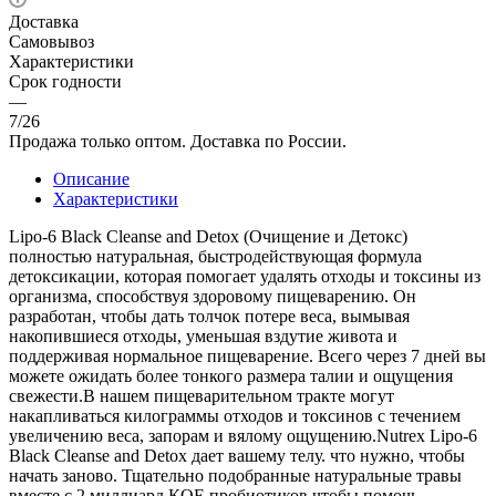
Доставка
Самовывоз
Характеристики
Срок годности
—
7/26
Продажа только оптом. Доставка по России.
Описание
Характеристики
Lipo-6 Black Cleanse and Detox (Очищение и Детокс)
полностью натуральная, быстродействующая формула
детоксикации, которая помогает удалять отходы и токсины из
организма, способствуя здоровому пищеварению. Он
разработан, чтобы дать толчок потере веса, вымывая
накопившиеся отходы, уменьшая вздутие живота и
поддерживая нормальное пищеварение. Всего через 7 дней вы
можете ожидать более тонкого размера талии и ощущения
свежести.В нашем пищеварительном тракте могут
накапливаться килограммы отходов и токсинов с течением
увеличению веса, запорам и вялому ощущению.Nutrex Lipo-6
Black Cleanse and Detox дает вашему телу. что нужно, чтобы
начать заново. Тщательно подобранные натуральные травы
вместе с 2 миллиард КОЕ пробиотиков чтобы помочь