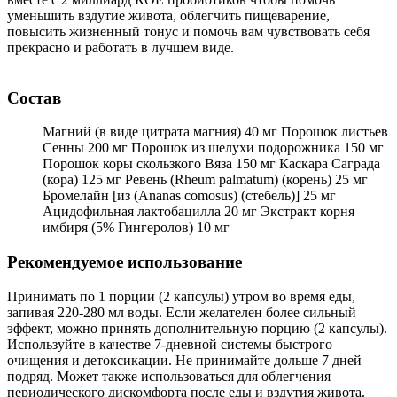
уменьшить вздутие живота, облегчить пищеварение,
повысить жизненный тонус и помочь вам чувствовать себя
прекрасно и работать в лучшем виде.
Состав
Магний (в виде цитрата магния) 40 мг Порошок листьев
Сенны 200 мг Порошок из шелухи подорожника 150 мг
Порошок коры скользкого Вяза 150 мг Каскара Саграда
(кора) 125 мг Ревень (Rheum palmatum) (корень) 25 мг
Бромелайн [из (Ananas comosus) (стебель)] 25 мг
Ацидофильная лактобацилла 20 мг Экстракт корня
имбиря (5% Гингеролов) 10 мг
Рекомендуемое использование
Принимать по 1 порции (2 капсулы) утром во время еды,
запивая 220-280 мл воды. Если желателен более сильный
эффект, можно принять дополнительную порцию (2 капсулы).
Используйте в качестве 7-дневной системы быстрого
очищения и детоксикации. Не принимайте дольше 7 дней
подряд. Может также использоваться для облегчения
периодического дискомфорта после еды и вздутия живота.