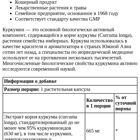
Кошерный продукт
Лекарственные растения и травы
Семейное предприятие, основанное в 1968 году
Соответствует стандарту качества GMP
Куркумин — это основной биологически активный
компонент, содержащийся в корне куркумы (Curcuma longa),
растения семейства имбирных. Куркума использовалась в
качестве красителя и ароматизатора в странах Южной Азии
сотни лет назад, а специалисты по аюрведической медицине
используют ее на протяжении нескольких тысячелетий.
Многочисленные биологические свойства куркумина активно
исследуются современной наукой.
Информация о добавке
Размер порции:
1 растительная капсула
% от
Количество
суточной
в 1 порции
нормы
Экстракт корня куркумы (curcuma
longa), стандартизированный до не
менее чем 95% куркуминоидов
665 мг
*
(630 мг), в том числе куркумин,
деметоксикуркумин и