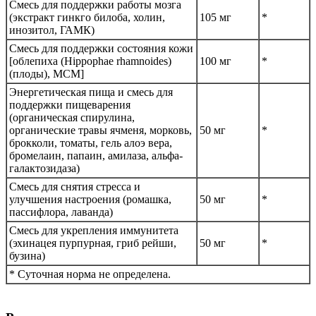
Смесь для поддержки работы мозга
(экстракт гинкго билоба, холин,
105 мг
*
инозитол, ГАМК)
Смесь для поддержки состояния кожи
[облепиха (Hippophae rhamnoides)
100 мг
*
(плоды), МСМ]
Энергетическая пища и смесь для
поддержки пищеварения
(органическая спирулина,
органические травы ячменя, морковь,
50 мг
*
брокколи, томаты, гель алоэ вера,
бромелаин, папаин, амилаза, альфа-
галактозидаза)
Смесь для снятия стресса и
улучшения настроения (ромашка,
50 мг
*
пассифлора, лаванда)
Смесь для укрепления иммунитета
(эхинацея пурпурная, гриб рейши,
50 мг
*
бузина)
* Суточная норма не определена.