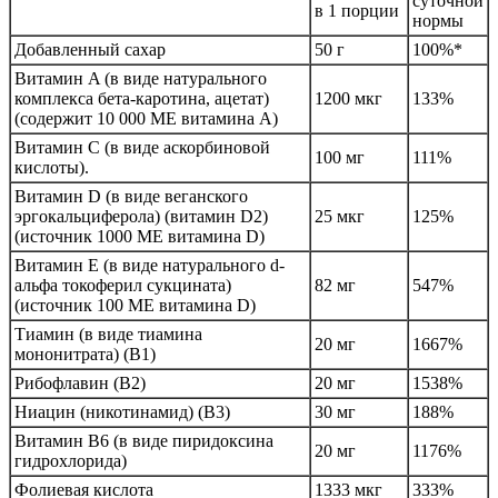
суточной
в 1 порции
нормы
Добавленный сахар
50 г
100%*
Витамин A (в виде натурального
комплекса бета-каротина, ацетат)
1200 мкг
133%
(содержит 10 000 МЕ витамина A)
Витамин C (в виде аскорбиновой
100 мг
111%
кислоты).
Витамин D (в виде веганского
эргокальциферола) (витамин D2)
25 мкг
125%
(источник 1000 МЕ витамина D)
Витамин E (в виде натурального d-
альфа токоферил сукцината)
82 мг
547%
(источник 100 МЕ витамина D)
Тиамин (в виде тиамина
20 мг
1667%
мононитрата) (B1)
Рибофлавин (B2)
20 мг
1538%
Ниацин (никотинамид) (В3)
30 мг
188%
Витамин B6 (в виде пиридоксина
20 мг
1176%
гидрохлорида)
Фолиевая кислота
1333 мкг
333%