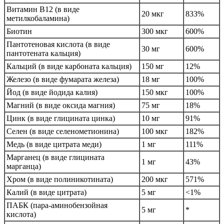
Витамин B12 (в виде
20 мкг
833%
метилкобаламина)
Биотин
300 мкг
600%
Пантотеновая кислота (в виде
30 мг
600%
пантотената кальция)
Кальций (в виде карбоната кальция)
150 мг
12%
Железо (в виде фумарата железа)
18 мг
100%
Йод (в виде йодида калия)
150 мкг
100%
Магний (в виде оксида магния)
75 мг
18%
Цинк (в виде глицината цинка)
10 мг
91%
Селен (в виде селенометионина)
100 мкг
182%
Медь (в виде цитрата меди)
1 мг
111%
Марганец (в виде глицината
1 мг
43%
марганца)
Хром (в виде полиникотината)
200 мкг
571%
Калий (в виде цитрата)
5 мг
<1%
ПАБК (пара-аминобензойная
5 мг
*
кислота)