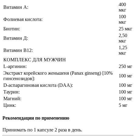
400
Витамин А:
мкг
100
Фолиевая кислота:
мкг
Биотин:
25 мкг
2,50
Витамин Д:
мкг
1,25
Витамин В12:
мкг
КОМПЛЕКС ДЛЯ МУЖЧИН
L-аргинин:
250 мг
Экстракт корейского женьшеня (Panax ginseng) [10%
100 мг
гинсенозидов]:
D-аспарагиновая кислота (DAA):
100 мг
Таурин:
100 мг
Магний:
100 мг
Цинк:
5 мг
Рекомендации по применению
Принимать по 1 капсуле 2 раза в день.