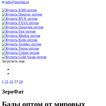
info@zerofat.ru
Загрузить еще
1
21
22
23
24
ЗероФат
Бады оптом от мировых