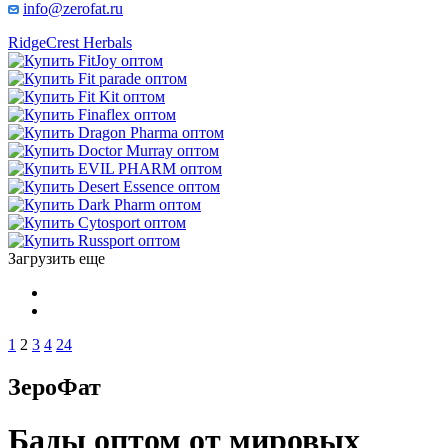
info@zerofat.ru
RidgeCrest Herbals
Загрузить еще
1
2
3
4
24
ЗероФат
Бады оптом от мировых