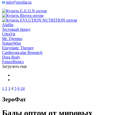
info@zerofat.ru
Alaffia
Тестовый бренд
UltraVit
Mr. Djemius
NatureWise
Enzymatic Therapy
Cardiovascular Research
Dura Body
FutureBiotics
Загрузить еще
1
2
3
4
5
6
24
ЗероФат
Бады оптом от мировых